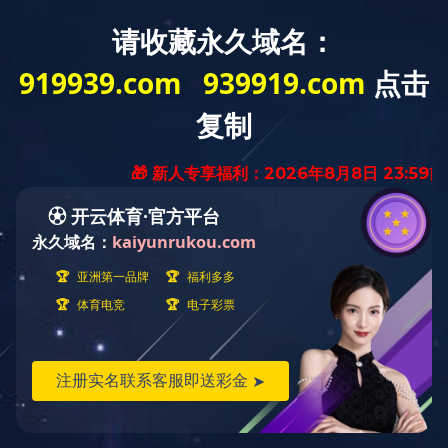
轮式拖拉机油水分离器
订购咨询
详细参数