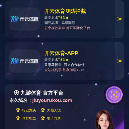
齿轮泵 CBN-G316
订购咨询
详细参数
到第
页
上一页
1
下一页
九游官方端平台
|
开云官方网址
|
开云app网站
|
乐鱼（中国）官方网站
|
乐竞平台
|
开云电子球赛中国有限公司
|
星空体育·（中国）官方网站
|
九
游体育官方入口
|
米兰网页版
|